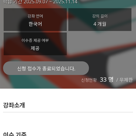
학습 기간
2025.09.07 ~ 2025.11.14
강좌 언어
강의 길이
한국어
4 개월
이수증 제공 여부
제공
신청 접수가 종료되었습니다.
33 명
/
무제한
신청현황
강좌소개
이수 기준