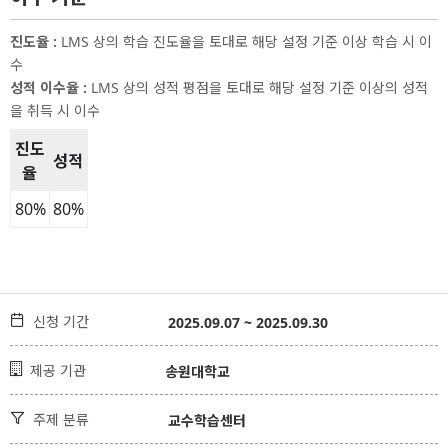
진도율
:
LMS 상의 학습 진도율을 토대로 해당 설정 기준 이상 학습 시 이
수
성적 이수율
:
LMS 상의 성적 평점을 토대로 해당 설정 기준 이상의 성적
을 취득 시 이수
진도
성적
율
이수 기준 표
80
%
80
%

신청 기간
2025.09.07 ~ 2025.09.30

제공 기관
송원대학교

주제 분류
교수학습센터